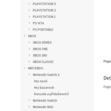
n
PLAYSTATION 3
e
PLAYSTATION 2
l
PLAYSTATION 1
PS VITA
PS PORTABLE
XBOX
XBOX SERIES
XBOX ONE
XBOX 360
Popi
XBOX CLASSIC
NINTENDO
Nintendo Switch 2
Det
Hry nové
Popi
Hry bazarové
Konzole a příslušenství
Nintendo Switch
Nintendo WiiU