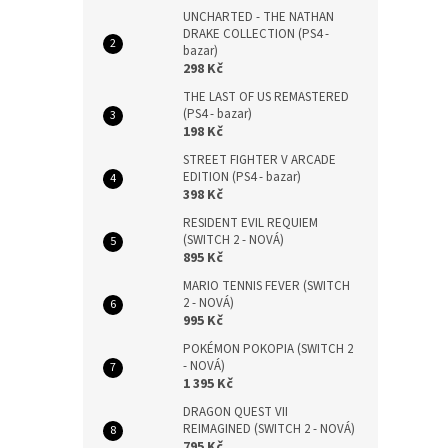
UNCHARTED - THE NATHAN
DRAKE COLLECTION (PS4 -
bazar)
298 Kč
THE LAST OF US REMASTERED
(PS4 - bazar)
198 Kč
STREET FIGHTER V ARCADE
EDITION (PS4 - bazar)
398 Kč
RESIDENT EVIL REQUIEM
(SWITCH 2 - NOVÁ)
895 Kč
MARIO TENNIS FEVER (SWITCH
2 - NOVÁ)
995 Kč
POKÉMON POKOPIA (SWITCH 2
- NOVÁ)
1 395 Kč
DRAGON QUEST VII
REIMAGINED (SWITCH 2 - NOVÁ)
795 Kč