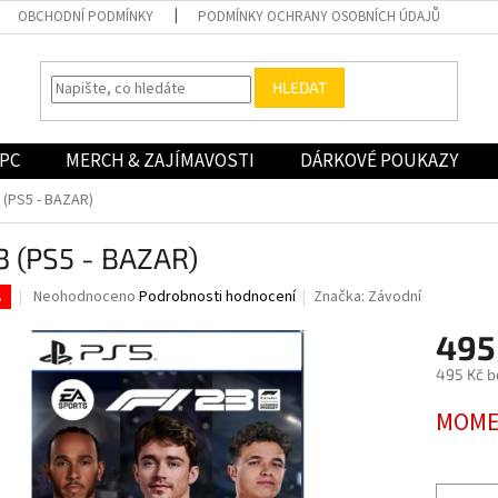
OBCHODNÍ PODMÍNKY
PODMÍNKY OCHRANY OSOBNÍCH ÚDAJŮ
HLEDAT
PC
MERCH & ZAJÍMAVOSTI
DÁRKOVÉ POUKAZY
 (PS5 - BAZAR)
3 (PS5 - BAZAR)
Průměrné
Neohodnoceno
Podrobnosti hodnocení
Značka:
Závodní
.
hodnocení
produktu
495
je
495 Kč b
0,0
z
Měrná
MOME
5
cena:
hvězdiček.