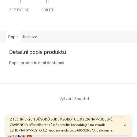
ZEPTAT SE
SDÍLET
Popis
Diskuze
Detailní popis produktu
Popis produktu není dostupný
Z
á
Vytvořil Shoptet
p
a
t
Copyright 2026
PRESTO SVĚT HER -
. Všechna práva vyhrazena.
í
Z TECHNICKÝCH DŮVODŮ BUDE V SOBOTU 1.8.2026 NA PRODEJNĚ
ZAVŘENO! V případě dotazů nás prosím kontaktujte na email:
ESHOP@HRYPRESTO.CZ nebo na mob. číslo 605 926 573. děkujeme.