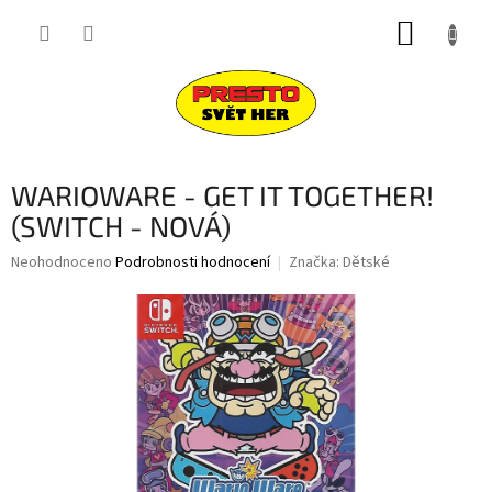
Přejít
NÁKUP
na
obsah
KOŠÍK
WARIOWARE - GET IT TOGETHER!
(SWITCH - NOVÁ)
Průměrné
Neohodnoceno
Podrobnosti hodnocení
Značka:
Dětské
hodnocení
produktu
je
0,0
z
5
hvězdiček.