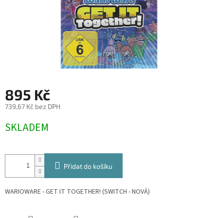
895 Kč
739,67 Kč bez DPH
Měrná
SKLADEM
cena:
Přidat do košíku
WARIOWARE - GET IT TOGETHER! (SWITCH - NOVÁ)