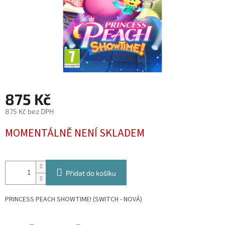
875 Kč
875 Kč bez DPH
Měrná
MOMENTÁLNĚ NENÍ SKLADEM
cena:
Přidat do košíku
PRINCESS PEACH SHOWTIME! (SWITCH - NOVÁ)