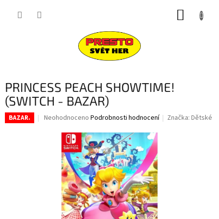
Přejít
NÁKUP
na
obsah
KOŠÍK
PRINCESS PEACH SHOWTIME!
(SWITCH - BAZAR)
Průměrné
Neohodnoceno
Podrobnosti hodnocení
Značka:
Dětské
BAZAR.
hodnocení
produktu
je
0,0
z
5
hvězdiček.