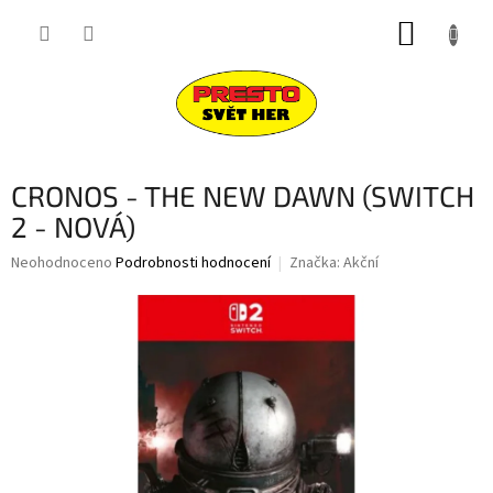
Přejít
NÁKUP
na
obsah
KOŠÍK
CRONOS - THE NEW DAWN (SWITCH
2 - NOVÁ)
Průměrné
Neohodnoceno
Podrobnosti hodnocení
Značka:
Akční
hodnocení
produktu
je
0,0
z
5
hvězdiček.