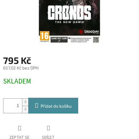
795 Kč
657,02 Kč bez DPH
Měrná
SKLADEM
cena:
Přidat do košíku
ZEPTAT SE
SDÍLET