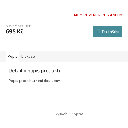
MOMENTÁLNĚ NENÍ SKLADEM
695 Kč bez DPH
695 Kč
Do košíku
Popis
Diskuze
Detailní popis produktu
Popis produktu není dostupný
Z
á
Vytvořil Shoptet
p
a