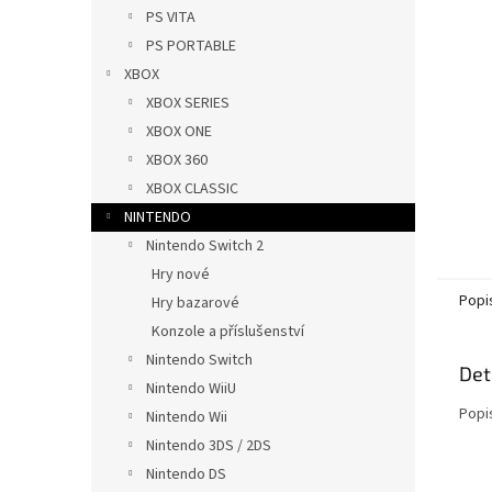
n
PS VITA
e
PS PORTABLE
l
XBOX
XBOX SERIES
XBOX ONE
XBOX 360
XBOX CLASSIC
NINTENDO
Nintendo Switch 2
Hry nové
Popi
Hry bazarové
Konzole a příslušenství
Nintendo Switch
Det
Nintendo WiiU
Popi
Nintendo Wii
Nintendo 3DS / 2DS
Nintendo DS