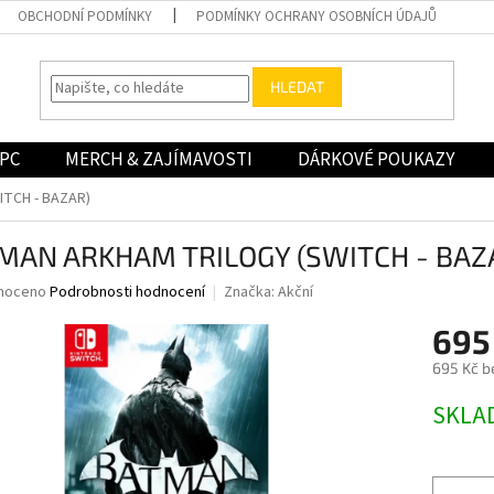
OBCHODNÍ PODMÍNKY
PODMÍNKY OCHRANY OSOBNÍCH ÚDAJŮ
HLEDAT
PC
MERCH & ZAJÍMAVOSTI
DÁRKOVÉ POUKAZY
TCH - BAZAR)
MAN ARKHAM TRILOGY (SWITCH - BAZ
né
noceno
Podrobnosti hodnocení
Značka:
Akční
ní
695
u
695 Kč b
Měrná
SKLA
cena:
ek.