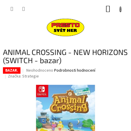
Přejít
NÁKUP
na
obsah
KOŠÍK
ANIMAL CROSSING - NEW HORIZONS
(SWITCH - bazar)
Průměrné
Neohodnoceno
Podrobnosti hodnocení
BAZAR.
hodnocení
Značka:
Strategie
produktu
je
0,0
z
5
hvězdiček.