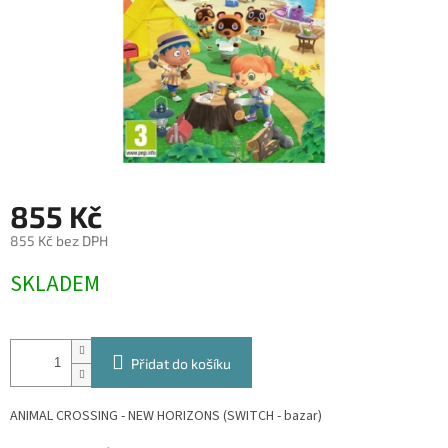
855 Kč
855 Kč bez DPH
Měrná
SKLADEM
cena:
Přidat do košíku
ANIMAL CROSSING - NEW HORIZONS (SWITCH - bazar)