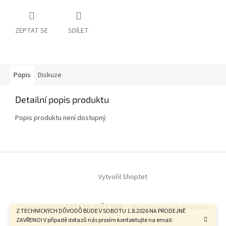
ZEPTAT SE
SDÍLET
Popis
Diskuze
Detailní popis produktu
Popis produktu není dostupný
Z
á
Vytvořil Shoptet
p
a
t
Copyright 2026
PRESTO SVĚT HER -
. Všechna práva vyhrazena.
í
Z TECHNICKÝCH DŮVODŮ BUDE V SOBOTU 1.8.2026 NA PRODEJNĚ
ZAVŘENO! V případě dotazů nás prosím kontaktujte na email: