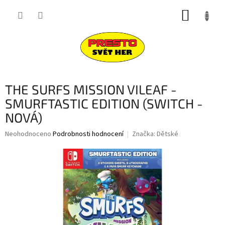
Přejít
NÁKUP
na
obsah
KOŠÍK
THE SURFS MISSION VILEAF -
SMURFTASTIC EDITION (SWITCH -
NOVÁ)
Průměrné
Neohodnoceno
Podrobnosti hodnocení
Značka:
Dětské
hodnocení
produktu
je
0,0
z
5
hvězdiček.