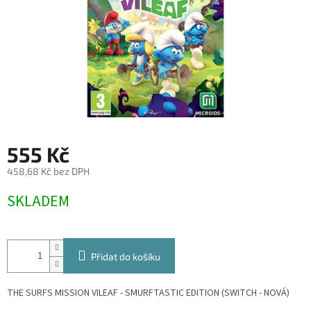
555 Kč
458,68 Kč bez DPH
Měrná
SKLADEM
cena:
Přidat do košíku
THE SURFS MISSION VILEAF - SMURFTASTIC EDITION (SWITCH - NOVÁ)