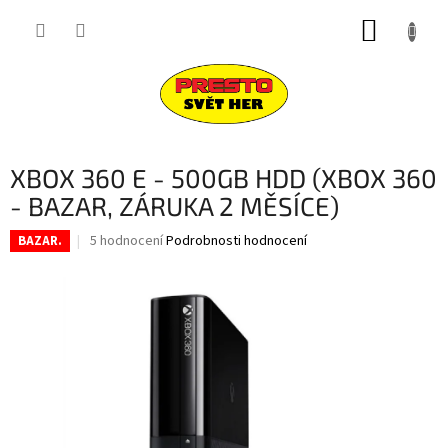
Přejít
NÁKUP
na
obsah
KOŠÍK
XBOX 360 E - 500GB HDD (XBOX 360
- BAZAR, ZÁRUKA 2 MĚSÍCE)
Průměrné
5 hodnocení
Podrobnosti hodnocení
BAZAR.
hodnocení
produktu
je
4,0
z
5
hvězdiček.