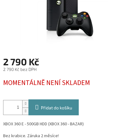
2 790 Kč
2 790 Kč bez DPH
Měrná
MOMENTÁLNĚ NENÍ SKLADEM
cena:
Přidat do košíku
XBOX 360 E - 500GB HDD (XBOX 360 - BAZAR)
Bez krabice. Záruka 2 měsíce!