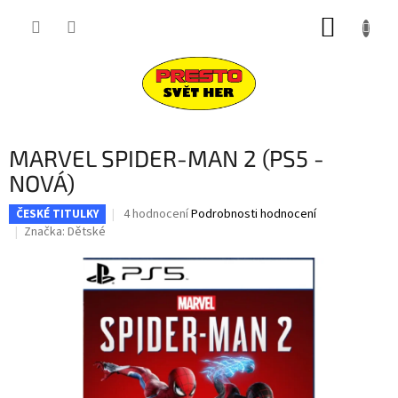
Přejít
NÁKUP
na
obsah
KOŠÍK
MARVEL SPIDER-MAN 2 (PS5 -
NOVÁ)
Průměrné
4 hodnocení
Podrobnosti hodnocení
ČESKÉ TITULKY
hodnocení
Značka:
Dětské
produktu
je
4,5
z
5
hvězdiček.