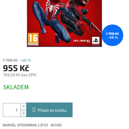
1 798 Kč
–46 %
1 798 Kč
–46 %
955 Kč
789,26 Kč bez DPH
Měrná
SKLADEM
cena:
Přidat do košíku
MARVEL SPIDERMAN 2 (PS5 - NOVÁ)