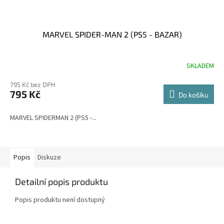
MARVEL SPIDER-MAN 2 (PS5 - BAZAR)
SKLADEM
Průměrné
hodnocení
795 Kč bez DPH
produktu
795 Kč
je
Do košíku
5,0
z
MARVEL SPIDERMAN 2 (PS5 -...
5
hvězdiček.
Popis
Diskuze
Detailní popis produktu
Popis produktu není dostupný