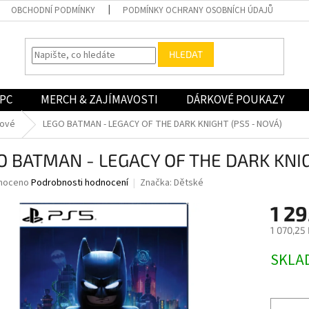
OBCHODNÍ PODMÍNKY
PODMÍNKY OCHRANY OSOBNÍCH ÚDAJŮ
HLEDAT
PC
MERCH & ZAJÍMAVOSTI
DÁRKOVÉ POUKAZY
nové
LEGO BATMAN - LEGACY OF THE DARK KNIGHT (PS5 - NOVÁ)
O BATMAN - LEGACY OF THE DARK KNIG
né
noceno
Podrobnosti hodnocení
Značka:
Dětské
ní
1 29
u
1 070,25
Měrná
SKLA
cena:
ek.