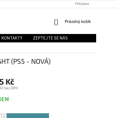
Přihlášení
NÁKUPNÍ
Prázdný košík
KOŠÍK
KONTAKTY
ZEPTEJTE SE NÁS
HT (PS5 - NOVÁ)
5 Kč
 Kč bez DPH
DEM