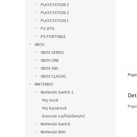
n
PLAYSTATION 3
e
PLAYSTATION 2
l
PLAYSTATION 1
PS VITA
PS PORTABLE
XBOX
XBOX SERIES
XBOX ONE
XBOX 360
Popi
XBOX CLASSIC
NINTENDO
Nintendo Switch 2
Det
Hry nové
Popi
Hry bazarové
Konzole a příslušenství
Nintendo Switch
Nintendo WiiU