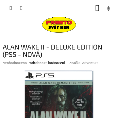
Přejít
NÁKUP
na
obsah
KOŠÍK
ALAN WAKE II - DELUXE EDITION
(PS5 - NOVÁ)
Průměrné
Neohodnoceno
Podrobnosti hodnocení
Značka:
Adventura
hodnocení
produktu
je
0,0
z
5
hvězdiček.