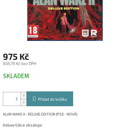
975 Kč
805,79 Kč bez DPH
Měrná
SKLADEM
cena:
Přidat do košíku
ALAN WAKE II - DELUXE EDITION (PS5 - NOVÁ)
Deluxe Edice obsahuje: