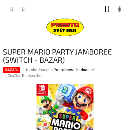
Přejít
NÁKUP
na
obsah
KOŠÍK
SUPER MARIO PARTY JAMBOREE
(SWITCH - BAZAR)
Průměrné
Neohodnoceno
Podrobnosti hodnocení
BAZAR.
hodnocení
Značka:
Kolekce her
produktu
je
0,0
z
5
hvězdiček.