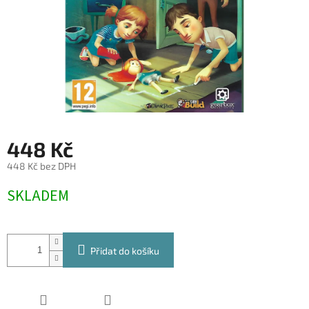
448 Kč
448 Kč bez DPH
Měrná
SKLADEM
cena:
Přidat do košíku