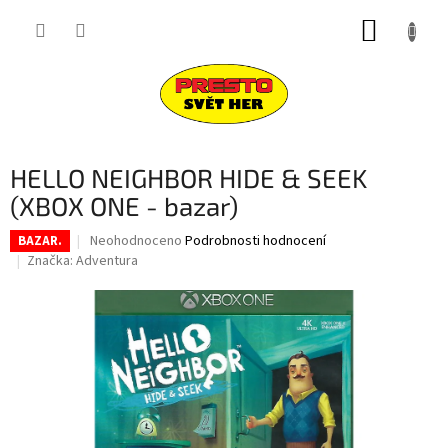
Přejít
NÁKUP
na
obsah
KOŠÍK
HELLO NEIGHBOR HIDE & SEEK
(XBOX ONE - bazar)
Průměrné
Neohodnoceno
Podrobnosti hodnocení
BAZAR.
hodnocení
Značka:
Adventura
produktu
je
0,0
z
5
hvězdiček.