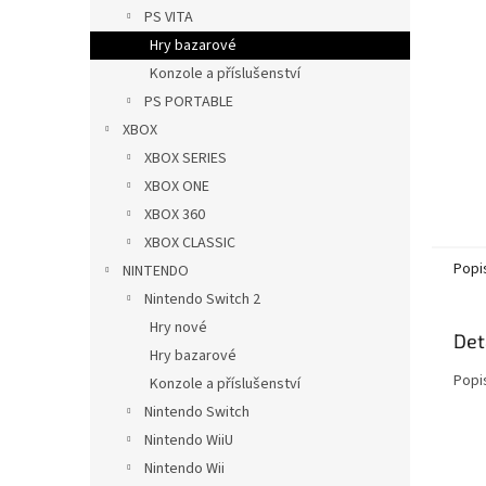
n
PS VITA
e
Hry bazarové
l
Konzole a příslušenství
PS PORTABLE
XBOX
XBOX SERIES
XBOX ONE
XBOX 360
XBOX CLASSIC
Popi
NINTENDO
Nintendo Switch 2
Hry nové
Det
Hry bazarové
Popi
Konzole a příslušenství
Nintendo Switch
Nintendo WiiU
Nintendo Wii