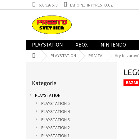
Přejít
605 926 573
ESHOP@HRYPRESTO.CZ
na
obsah
PLAYSTATION
XBOX
NINTENDO
Domů
PLAYSTATION
PS VITA
Hry bazarov
P
LEGO
o
Přeskočit
s
Kategorie
kategorie
BAZAR
t
r
PLAYSTATION
a
PLAYSTATION 5
n
PLAYSTATION 4
n
í
PLAYSTATION 3
p
PLAYSTATION 2
a
PLAYSTATION 1