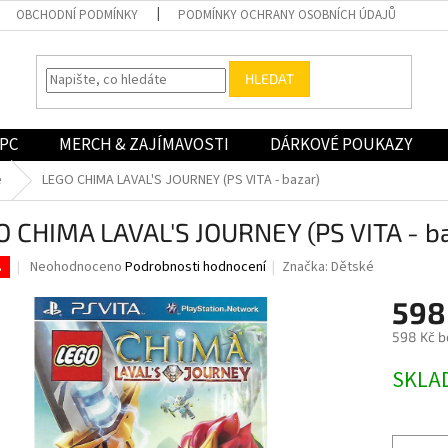
OBCHODNÍ PODMÍNKY
PODMÍNKY OCHRANY OSOBNÍCH ÚDAJŮ
HLEDAT
PC
MERCH & ZAJÍMAVOSTI
DÁRKOVÉ POUKAZY
é
LEGO CHIMA LAVAL'S JOURNEY (PS VITA - bazar)
 CHIMA LAVAL'S JOURNEY (PS VITA - b
Průměrné
Neohodnoceno
Podrobnosti hodnocení
Značka:
Dětské
.
hodnocení
produktu
598
je
598 Kč b
0,0
z
Měrná
SKLA
5
cena:
hvězdiček.