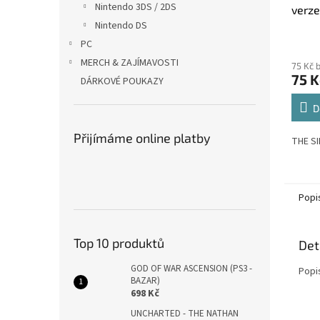
Nintendo 3DS / 2DS
verze
Nintendo DS
PC
MERCH & ZAJÍMAVOSTI
75 Kč 
75 K
DÁRKOVÉ POUKAZY
D
Přijímáme online platby
THE SI
Popi
Top 10 produktů
Det
GOD OF WAR ASCENSION (PS3 -
Popi
BAZAR)
698 Kč
UNCHARTED - THE NATHAN