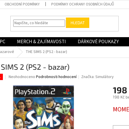
OBCHODNÍ PODMÍNKY
PODMÍNKY OCHRANY OSOBNÍCH ÚDAJŮ
HLEDAT
PC
MERCH & ZAJÍMAVOSTI
DÁRKOVÉ POUKAZY
bazarové
THE SIMS 2 (PS2 - bazar)
SIMS 2 (PS2 - bazar)
Průměrné
Neohodnoceno
Podrobnosti hodnocení
Značka:
Simulátory
.
hodnocení
produktu
198
je
198 Kč b
0,0
z
Měrná
MOME
5
cena:
hvězdiček.