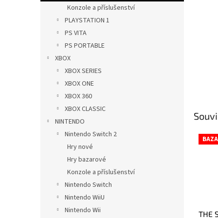
n
Konzole a příslušenství
e
PLAYSTATION 1
l
PS VITA
PS PORTABLE
XBOX
XBOX SERIES
XBOX ONE
XBOX 360
XBOX CLASSIC
Souvi
NINTENDO
Nintendo Switch 2
BAZA
Hry nové
Hry bazarové
Konzole a příslušenství
Nintendo Switch
Nintendo WiiU
Nintendo Wii
THE 