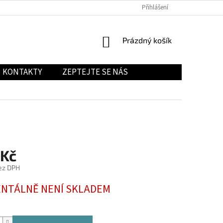
Přihlášení
NÁKUPNÍ
Prázdný košík
KOŠÍK
KONTAKTY
ZEPTEJTE SE NÁS
 Kč
ez DPH
NTÁLNĚ NENÍ SKLADEM