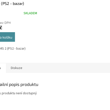
 (PS2 - bazar)
SKLADEM
bez DPH
č
o košíku
MS 2 (PS2 - bazar)
s
Diskuze
ailní popis produktu
s produktu není dostupný