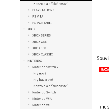
n
Konzole a příslušenství
e
PLAYSTATION 1
l
PS VITA
PS PORTABLE
XBOX
XBOX SERIES
XBOX ONE
XBOX 360
XBOX CLASSIC
Souvi
NINTENDO
Nintendo Switch 2
BAZA
Hry nové
Hry bazarové
Konzole a příslušenství
Nintendo Switch
Nintendo WiiU
Nintendo Wii
THE S