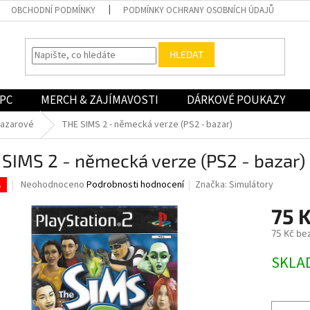
OBCHODNÍ PODMÍNKY
PODMÍNKY OCHRANY OSOBNÍCH ÚDAJŮ
HLEDAT
PC
MERCH & ZAJÍMAVOSTI
DÁRKOVÉ POUKAZY
bazarové
THE SIMS 2 - německá verze (PS2 - bazar)
SIMS 2 - německá verze (PS2 - bazar)
Průměrné
Neohodnoceno
Podrobnosti hodnocení
Značka:
Simulátory
.
hodnocení
produktu
75 
je
75 Kč be
0,0
z
Měrná
SKLA
5
cena:
hvězdiček.