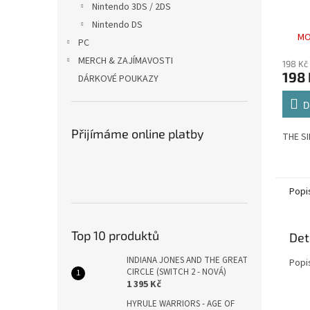
Nintendo 3DS / 2DS
Nintendo DS
MO
PC
MERCH & ZAJÍMAVOSTI
198 Kč
198 
DÁRKOVÉ POUKAZY
D
Přijímáme online platby
THE SI
Popi
Top 10 produktů
Det
INDIANA JONES AND THE GREAT
Popi
CIRCLE (SWITCH 2 - NOVÁ)
1 395 Kč
HYRULE WARRIORS - AGE OF