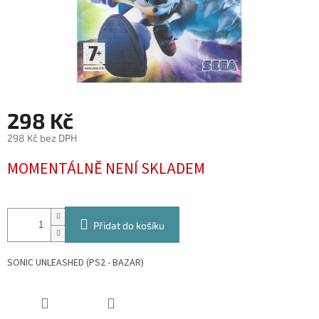
298 Kč
298 Kč bez DPH
Měrná
MOMENTÁLNĚ NENÍ SKLADEM
cena:
Přidat do košíku
SONIC UNLEASHED (PS2 - BAZAR)