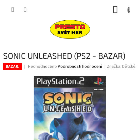
Přejít
NÁKUP
na
obsah
KOŠÍK
SONIC UNLEASHED (PS2 - BAZAR)
Průměrné
Neohodnoceno
Podrobnosti hodnocení
Značka:
Dětské
BAZAR.
hodnocení
produktu
je
0,0
z
5
hvězdiček.