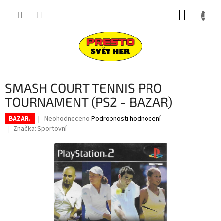
Přejít
NÁKUP
na
obsah
KOŠÍK
SMASH COURT TENNIS PRO
TOURNAMENT (PS2 - BAZAR)
Průměrné
Neohodnoceno
Podrobnosti hodnocení
BAZAR.
hodnocení
Značka:
Sportovní
produktu
je
0,0
z
5
hvězdiček.