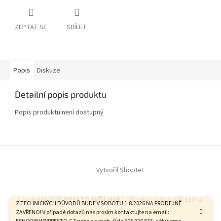
ZEPTAT SE
SDÍLET
Popis
Diskuze
Detailní popis produktu
Popis produktu není dostupný
Z
á
Vytvořil Shoptet
p
a
t
Copyright 2026
PRESTO SVĚT HER -
. Všechna práva vyhrazena.
í
Z TECHNICKÝCH DŮVODŮ BUDE V SOBOTU 1.8.2026 NA PRODEJNĚ
ZAVŘENO! V případě dotazů nás prosím kontaktujte na email: