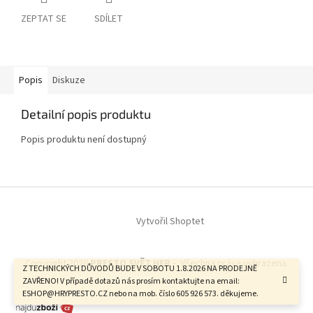
ZEPTAT SE
SDÍLET
Popis
Diskuze
Detailní popis produktu
Popis produktu není dostupný
Z
á
Vytvořil Shoptet
p
a
t
Copyright 2026
PRESTO SVĚT HER -
. Všechna práva vyhrazena.
í
Z TECHNICKÝCH DŮVODŮ BUDE V SOBOTU 1.8.2026 NA PRODEJNĚ
ZAVŘENO! V případě dotazů nás prosím kontaktujte na email:
ESHOP@HRYPRESTO.CZ nebo na mob. číslo 605 926 573. děkujeme.