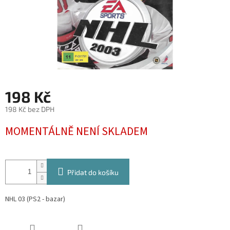
198 Kč
198 Kč bez DPH
Měrná
MOMENTÁLNĚ NENÍ SKLADEM
cena:
Přidat do košíku
NHL 03 (PS2 - bazar)