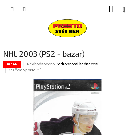
Přejít
NÁKUP
na
obsah
KOŠÍK
NHL 2003 (PS2 - bazar)
Průměrné
Neohodnoceno
Podrobnosti hodnocení
BAZAR.
hodnocení
Značka:
Sportovní
produktu
je
0,0
z
5
hvězdiček.