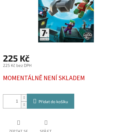
225 Kč
225 Kč bez DPH
Měrná
MOMENTÁLNĚ NENÍ SKLADEM
cena:
Přidat do košíku
ZEPTAT SE
SDÍLET