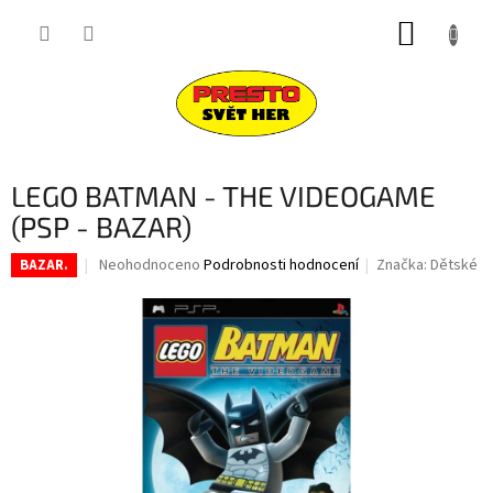
Přejít
NÁKUP
na
obsah
KOŠÍK
LEGO BATMAN - THE VIDEOGAME
(PSP - BAZAR)
Průměrné
Neohodnoceno
Podrobnosti hodnocení
Značka:
Dětské
BAZAR.
hodnocení
produktu
je
0,0
z
5
hvězdiček.