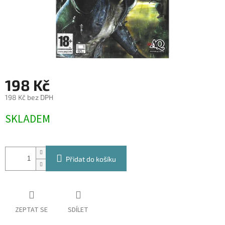
198 Kč
198 Kč bez DPH
Měrná
SKLADEM
cena:
Přidat do košíku
ZEPTAT SE
SDÍLET