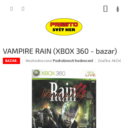
Přejít
NÁKUP
na
obsah
KOŠÍK
VAMPIRE RAIN (XBOX 360 - bazar)
Průměrné
Neohodnoceno
Podrobnosti hodnocení
Značka:
Akční
BAZAR.
hodnocení
produktu
je
0,0
z
5
hvězdiček.