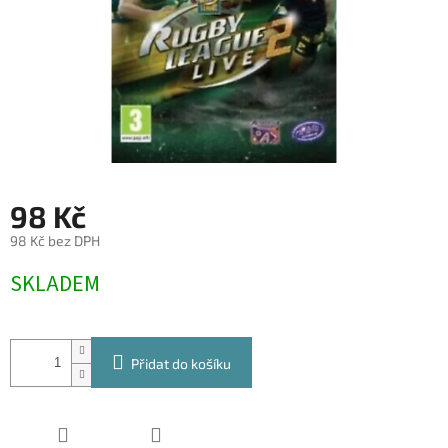
98 Kč
98 Kč bez DPH
Měrná
SKLADEM
cena:
Přidat do košíku