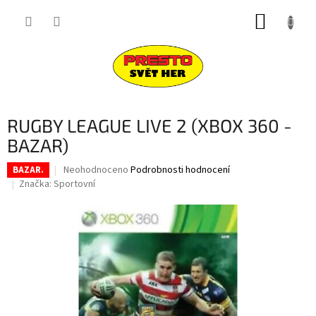
Přejít
NÁKUP
na
obsah
KOŠÍK
RUGBY LEAGUE LIVE 2 (XBOX 360 -
BAZAR)
Průměrné
Neohodnoceno
Podrobnosti hodnocení
BAZAR.
hodnocení
Značka:
Sportovní
produktu
je
0,0
z
5
hvězdiček.