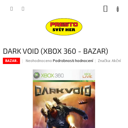
Přejít
NÁKUP
na
obsah
KOŠÍK
DARK VOID (XBOX 360 - BAZAR)
Průměrné
Neohodnoceno
Podrobnosti hodnocení
Značka:
Akční
BAZAR.
hodnocení
produktu
je
0,0
z
5
hvězdiček.