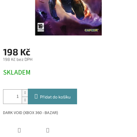
198 Kč
198 Kč bez DPH
Měrná
SKLADEM
cena:
Přidat do košíku
DARK VOID (XBOX 360 - BAZAR)