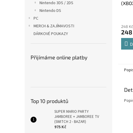
Nintendo 3DS / 2DS
(XBO
Nintendo DS
PC
MERCH & ZAJÍMAVOSTI
248 Kč
248
DÁRKOVÉ POUKAZY
D
Přijímáme online platby
Popi
Det
Popi
Top 10 produktů
SUPER MARIO PARTY
JAMBOREE + JAMBOREE TV
(SWITCH 2 - BAZAR)
975 Kč