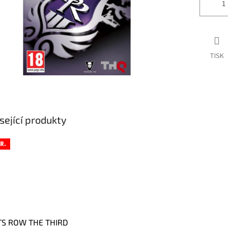
TISK
sející produkty
R.
TS ROW THE THIRD