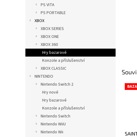
n
PS VITA
e
PS PORTABLE
l
XBOX
XBOX SERIES
XBOX ONE
XBOX 360
Hry bazarové
Konzole a příslušenství
XBOX CLASSIC
Souvi
NINTENDO
Nintendo Switch 2
BAZA
Hry nové
Hry bazarové
Konzole a příslušenství
Nintendo Switch
Nintendo WiiU
Nintendo Wii
SAIN