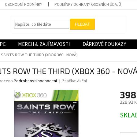
OBCHODNÍ PODMÍNKY
PODMÍNKY OCHRANY OSOBNÍCH ÚDAJŮ
HLEDAT
PC
MERCH & ZAJÍMAVOSTI
DÁRKOVÉ POUKAZY
SAINTS ROW THE THIRD (XBOX 360 - NOVÁ)
NTS ROW THE THIRD (XBOX 360 - NOVÁ
né
noceno
Podrobnosti hodnocení
Značka:
Akční
ní
398
u
328,93 K
Měrná
SKLA
cena:
ek.