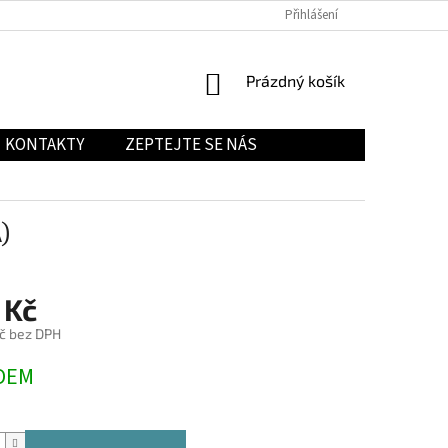
Přihlášení
NÁKUPNÍ
Prázdný košík
KOŠÍK
KONTAKTY
ZEPTEJTE SE NÁS
)
 Kč
č bez DPH
DEM