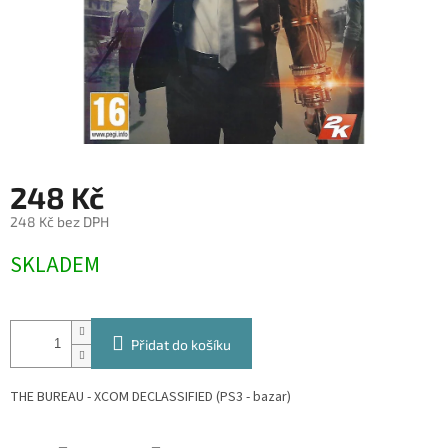
248 Kč
248 Kč bez DPH
Měrná
SKLADEM
cena:
Přidat do košíku
THE BUREAU - XCOM DECLASSIFIED (PS3 - bazar)