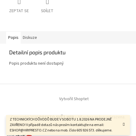
ZEPTAT SE
SDÍLET
Popis
Diskuze
Detailní popis produktu
Popis produktu není dostupný
Z
á
Vytvořil Shoptet
p
a
t
Copyright 2026
PRESTO SVĚT HER -
. Všechna práva vyhrazena.
í
Z TECHNICKÝCH DŮVODŮ BUDE V SOBOTU 1.8.2026 NA PRODEJNĚ
ZAVŘENO! V případě dotazů nás prosím kontaktujte na email:
ESHOP@HRYPRESTO.CZ nebo na mob. číslo 605 926 573. děkujeme.