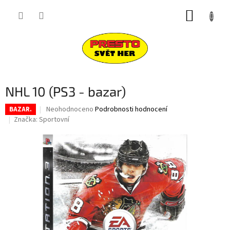
Přejít
NÁKUP
na
obsah
KOŠÍK
NHL 10 (PS3 - bazar)
Průměrné
Neohodnoceno
Podrobnosti hodnocení
BAZAR.
hodnocení
Značka:
Sportovní
produktu
je
0,0
z
5
hvězdiček.