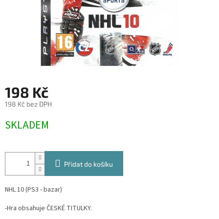
198 Kč
198 Kč bez DPH
Měrná
SKLADEM
cena:
Přidat do košíku
NHL 10 (PS3 - bazar)
-Hra obsahuje ČESKÉ TITULKY.