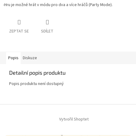
-Hru je možné hrát v módu pro dva a více hráčů (Party Mode).
ZEPTAT SE
SDÍLET
Popis
Diskuze
Detailní popis produktu
Popis produktu není dostupný
Z
á
Vytvořil Shoptet
p
a
t