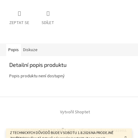
ZEPTAT SE
SDÍLET
Popis
Diskuze
Detailní popis produktu
Popis produktu není dostupný
Z
á
Vytvořil Shoptet
p
a
t
Copyright 2026
PRESTO SVĚT HER -
. Všechna práva vyhrazena.
í
Z TECHNICKÝCH DŮVODŮ BUDE V SOBOTU 1.8.2026 NA PRODEJNĚ