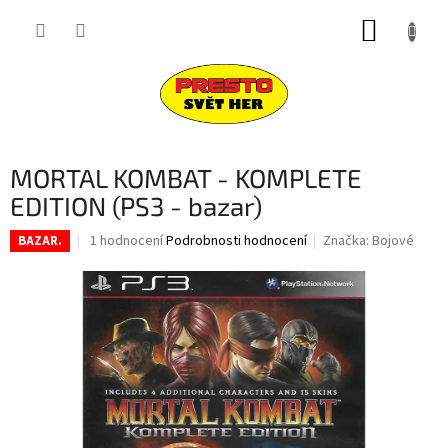
Přejít
NÁKUP
na
obsah
KOŠÍK
MORTAL KOMBAT - KOMPLETE
EDITION (PS3 - bazar)
Průměrné
1 hodnocení
Podrobnosti hodnocení
Značka:
Bojové
BAZAR.
hodnocení
produktu
je
3,0
z
5
hvězdiček.