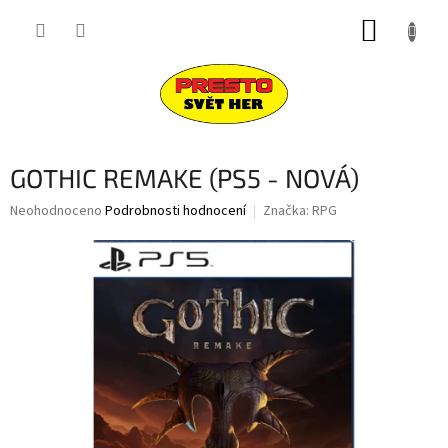
Přejít
NÁKUP
na
obsah
KOŠÍK
GOTHIC REMAKE (PS5 - NOVÁ)
Průměrné
Neohodnoceno
Podrobnosti hodnocení
Značka:
RPG
hodnocení
produktu
je
0,0
z
5
hvězdiček.