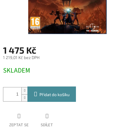
1 475 Kč
1 219,01 Kč bez DPH
Měrná
SKLADEM
cena:
Přidat do košíku
ZEPTAT SE
SDÍLET