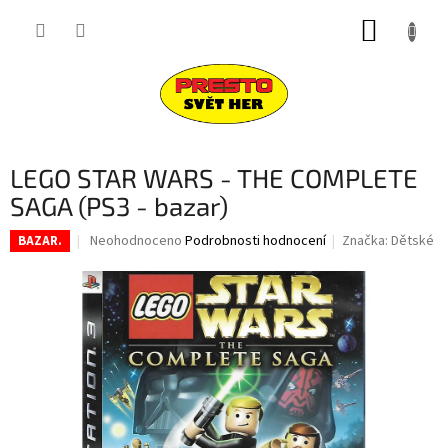
Přejít
NÁKUP
na
obsah
KOŠÍK
LEGO STAR WARS - THE COMPLETE
SAGA (PS3 - bazar)
Průměrné
Neohodnoceno
Podrobnosti hodnocení
Značka:
Dětské
BAZAR.
hodnocení
produktu
je
0,0
z
5
hvězdiček.