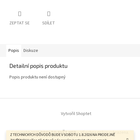
ZEPTAT SE
SDÍLET
Popis
Diskuze
Detailní popis produktu
Popis produktu není dostupný
Z
á
Vytvořil Shoptet
p
a
t
Copyright 2026
PRESTO SVĚT HER -
. Všechna práva vyhrazena.
í
Z TECHNICKÝCH DŮVODŮ BUDE V SOBOTU 1.8.2026 NA PRODEJNĚ