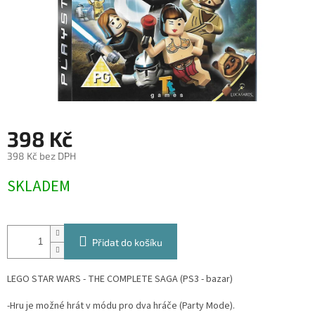
398 Kč
398 Kč bez DPH
Měrná
SKLADEM
cena:
Přidat do košíku
LEGO STAR WARS - THE COMPLETE SAGA (PS3 - bazar)
-Hru je možné hrát v módu pro dva hráče (Party Mode).