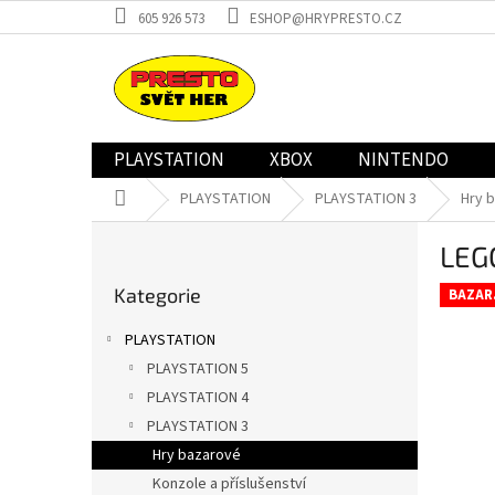
Přejít
605 926 573
ESHOP@HRYPRESTO.CZ
na
obsah
PLAYSTATION
XBOX
NINTENDO
Domů
PLAYSTATION
PLAYSTATION 3
Hry 
P
LEG
o
Přeskočit
s
Kategorie
kategorie
BAZAR
t
r
PLAYSTATION
a
PLAYSTATION 5
n
PLAYSTATION 4
n
í
PLAYSTATION 3
p
Hry bazarové
a
Konzole a příslušenství