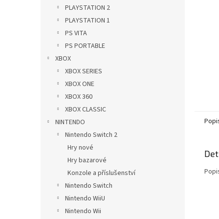
n
PLAYSTATION 2
e
PLAYSTATION 1
l
PS VITA
PS PORTABLE
XBOX
XBOX SERIES
XBOX ONE
XBOX 360
XBOX CLASSIC
Popi
NINTENDO
Nintendo Switch 2
Hry nové
Det
Hry bazarové
Popi
Konzole a příslušenství
Nintendo Switch
Nintendo WiiU
Nintendo Wii