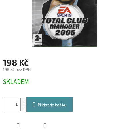
198 Kč
198 Kč bez DPH
Měrná
SKLADEM
cena:
Přidat do košíku