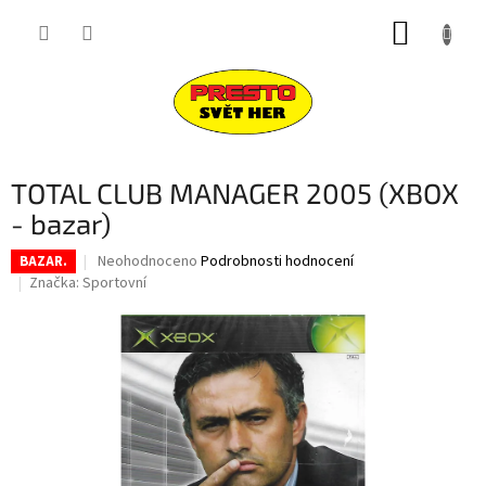
Přejít
NÁKUP
na
obsah
KOŠÍK
TOTAL CLUB MANAGER 2005 (XBOX
- bazar)
Průměrné
Neohodnoceno
Podrobnosti hodnocení
BAZAR.
hodnocení
Značka:
Sportovní
produktu
je
0,0
z
5
hvězdiček.