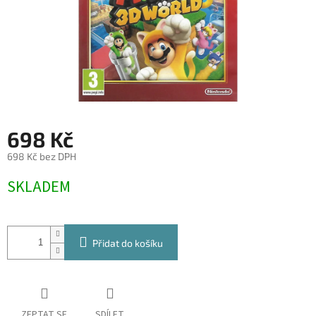
698 Kč
698 Kč bez DPH
Měrná
SKLADEM
cena:
Přidat do košíku
ZEPTAT SE
SDÍLET