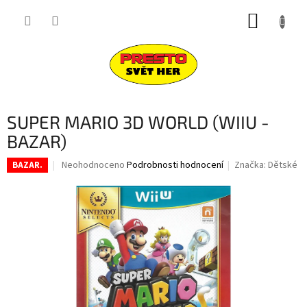
Přejít
NÁKUP
na
obsah
KOŠÍK
SUPER MARIO 3D WORLD (WIIU -
BAZAR)
Průměrné
Neohodnoceno
Podrobnosti hodnocení
Značka:
Dětské
BAZAR.
hodnocení
produktu
je
0,0
z
5
hvězdiček.