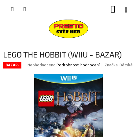
Přejít
NÁKUP
na
obsah
KOŠÍK
LEGO THE HOBBIT (WIIU - BAZAR)
Průměrné
Neohodnoceno
Podrobnosti hodnocení
Značka:
Dětské
BAZAR.
hodnocení
produktu
je
0,0
z
5
hvězdiček.