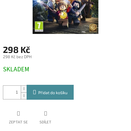
298 Kč
298 Kč bez DPH
Měrná
SKLADEM
cena:
Přidat do košíku
ZEPTAT SE
SDÍLET