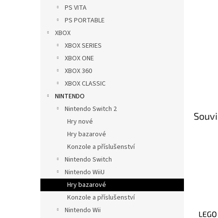
n
PS VITA
e
PS PORTABLE
l
XBOX
XBOX SERIES
XBOX ONE
XBOX 360
XBOX CLASSIC
NINTENDO
Nintendo Switch 2
Souvi
Hry nové
Hry bazarové
Konzole a příslušenství
Nintendo Switch
Nintendo WiiU
Hry bazarové
Konzole a příslušenství
Nintendo Wii
LEGO