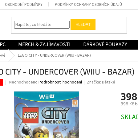
OBCHODNÍ PODMÍNKY
PODMÍNKY OCHRANY OSOBNÍCH ÚDAJŮ
HLEDAT
PC
MERCH & ZAJÍMAVOSTI
DÁRKOVÉ POUKAZY
ové
LEGO CITY - UNDERCOVER (WIIU - BAZAR)
O CITY - UNDERCOVER (WIIU - BAZAR)
Průměrné
Neohodnoceno
Podrobnosti hodnocení
Značka:
Dětské
.
hodnocení
produktu
398
je
398 Kč b
0,0
z
Měrná
SKLA
5
cena:
hvězdiček.