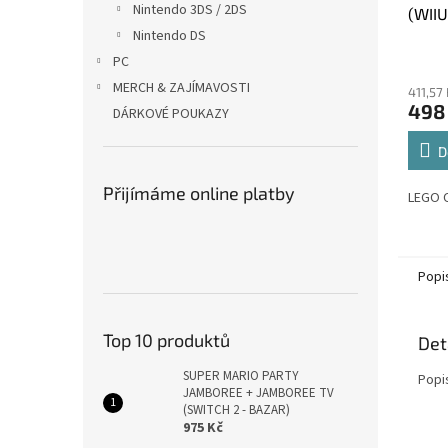
Nintendo 3DS / 2DS
(WIIU
Nintendo DS
PC
MERCH & ZAJÍMAVOSTI
411,57
498
DÁRKOVÉ POUKAZY
D
Přijímáme online platby
LEGO C
Popi
Top 10 produktů
Det
SUPER MARIO PARTY
Popi
JAMBOREE + JAMBOREE TV
(SWITCH 2 - BAZAR)
975 Kč