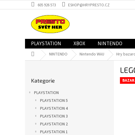
Přejít
605 926 573
ESHOP@HRYPRESTO.CZ
na
obsah
PLAYSTATION
XBOX
NINTENDO
Domů
NINTENDO
Nintendo WiiU
Hry bazar
P
LEG
o
Přeskočit
s
Kategorie
kategorie
BAZAR
t
r
PLAYSTATION
a
PLAYSTATION 5
n
PLAYSTATION 4
n
í
PLAYSTATION 3
p
PLAYSTATION 2
a
PLAYSTATION 1