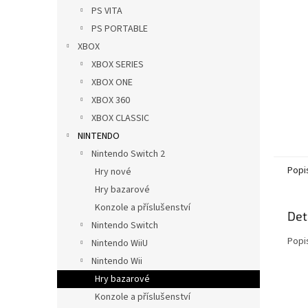
n
PS VITA
e
PS PORTABLE
l
XBOX
XBOX SERIES
XBOX ONE
XBOX 360
XBOX CLASSIC
NINTENDO
Nintendo Switch 2
Popi
Hry nové
Hry bazarové
Konzole a příslušenství
Det
Nintendo Switch
Popi
Nintendo WiiU
Nintendo Wii
Hry bazarové
Konzole a příslušenství