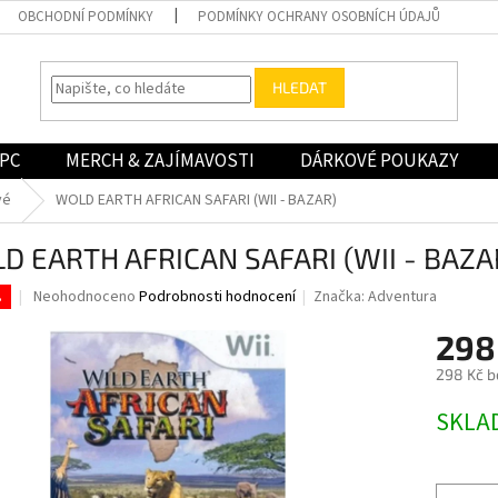
OBCHODNÍ PODMÍNKY
PODMÍNKY OCHRANY OSOBNÍCH ÚDAJŮ
HLEDAT
PC
MERCH & ZAJÍMAVOSTI
DÁRKOVÉ POUKAZY
vé
WOLD EARTH AFRICAN SAFARI (WII - BAZAR)
D EARTH AFRICAN SAFARI (WII - BAZA
Průměrné
Neohodnoceno
Podrobnosti hodnocení
Značka:
Adventura
.
hodnocení
produktu
298
je
298 Kč b
0,0
z
Měrná
SKLA
5
cena:
hvězdiček.