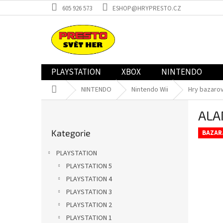
Přejít
605 926 573
ESHOP@HRYPRESTO.CZ
na
obsah
PLAYSTATION
XBOX
NINTENDO
Domů
NINTENDO
Nintendo Wii
Hry bazaro
P
ALA
o
Přeskočit
s
Kategorie
kategorie
BAZAR
t
r
PLAYSTATION
a
PLAYSTATION 5
n
PLAYSTATION 4
n
í
PLAYSTATION 3
p
PLAYSTATION 2
a
PLAYSTATION 1