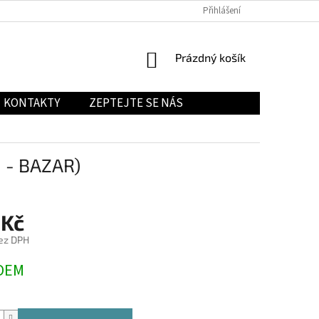
Přihlášení
NÁKUPNÍ
Prázdný košík
KOŠÍK
KONTAKTY
ZEPTEJTE SE NÁS
 - BAZAR)
 Kč
ez DPH
DEM