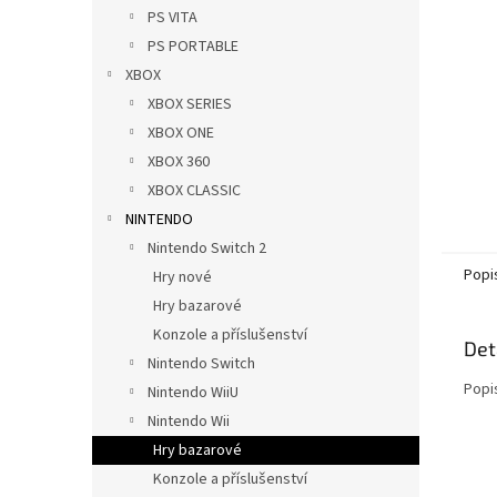
n
PS VITA
e
PS PORTABLE
l
XBOX
XBOX SERIES
XBOX ONE
XBOX 360
XBOX CLASSIC
NINTENDO
Nintendo Switch 2
Popi
Hry nové
Hry bazarové
Konzole a příslušenství
Det
Nintendo Switch
Popi
Nintendo WiiU
Nintendo Wii
Hry bazarové
Konzole a příslušenství