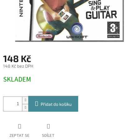
148 Kč
148 Kč bez DPH
Měrná
SKLADEM
cena:
Přidat do košíku
ZEPTAT SE
SDÍLET