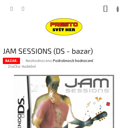
Přejít
NÁKUP
na
obsah
KOŠÍK
JAM SESSIONS (DS - bazar)
Průměrné
Neohodnoceno
Podrobnosti hodnocení
BAZAR.
hodnocení
Značka:
Hudební
produktu
je
0,0
z
5
hvězdiček.