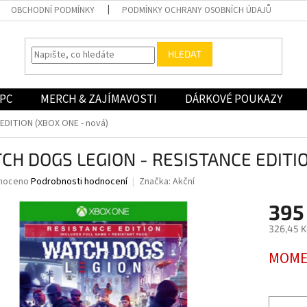
OBCHODNÍ PODMÍNKY
PODMÍNKY OCHRANY OSOBNÍCH ÚDAJŮ
HLEDAT
PC
MERCH & ZAJÍMAVOSTI
DÁRKOVÉ POUKAZY
DITION (XBOX ONE - nová)
CH DOGS LEGION - RESISTANCE EDITIO
né
noceno
Podrobnosti hodnocení
Značka:
Akční
ní
395
u
326,45 K
Měrná
MOME
cena:
ek.