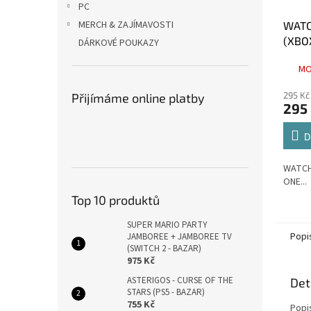
PC
MERCH & ZAJÍMAVOSTI
WATC
(XBO
DÁRKOVÉ POUKAZY
MO
295 Kč
Přijímáme online platby
295
D
WATCH
ONE...
Top 10 produktů
SUPER MARIO PARTY
Popi
JAMBOREE + JAMBOREE TV
(SWITCH 2 - BAZAR)
975 Kč
ASTERIGOS - CURSE OF THE
Det
STARS (PS5 - BAZAR)
755 Kč
Popi