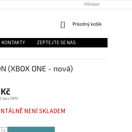
Přihlášení
NÁKUPNÍ
Prázdný košík
KOŠÍK
KONTAKTY
ZEPTEJTE SE NÁS
N (XBOX ONE - nová)
 Kč
č bez DPH
NTÁLNĚ NENÍ SKLADEM