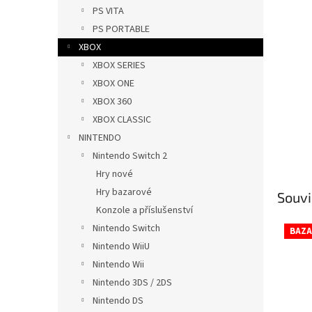
n
PS VITA
e
PS PORTABLE
l
XBOX
XBOX SERIES
XBOX ONE
XBOX 360
XBOX CLASSIC
NINTENDO
Nintendo Switch 2
Hry nové
Hry bazarové
Souvi
Konzole a příslušenství
Nintendo Switch
BAZA
Nintendo WiiU
Nintendo Wii
Nintendo 3DS / 2DS
Nintendo DS