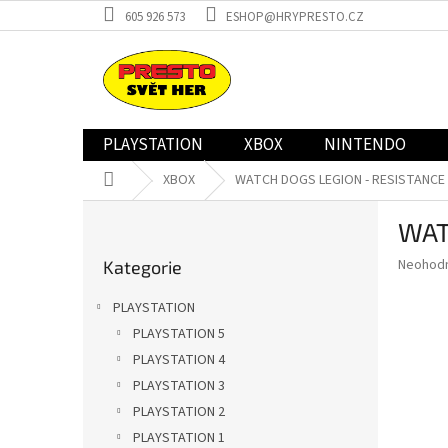
Přejít
605 926 573
ESHOP@HRYPRESTO.CZ
na
obsah
PLAYSTATION
XBOX
NINTENDO
Domů
XBOX
WATCH DOGS LEGION - RESISTANCE E
P
WAT
o
Přeskočit
s
Průměr
Neohod
Kategorie
kategorie
t
hodnoce
r
produkt
PLAYSTATION
a
je
PLAYSTATION 5
0,0
n
z
PLAYSTATION 4
n
5
í
PLAYSTATION 3
hvězdič
p
PLAYSTATION 2
a
PLAYSTATION 1