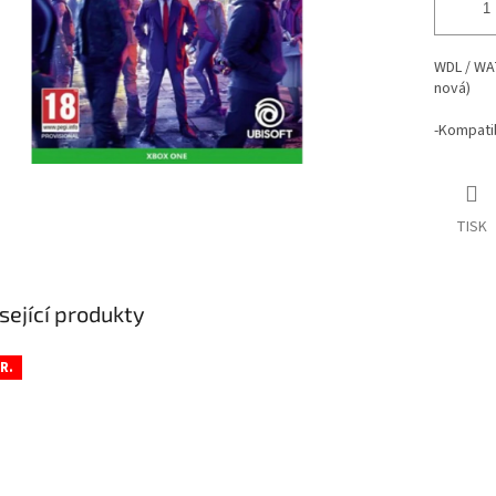
WDL / WA
nová)
-Kompatib
TISK
sející produkty
R.