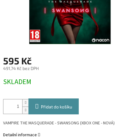
595 Kč
491,74 Kč bez DPH
Měrná
SKLADEM
cena:
Přidat do košíku
VAMPIRE THE MASQUERADE - SWANSONG (XBOX ONE - NOVÁ)
Detailní informace