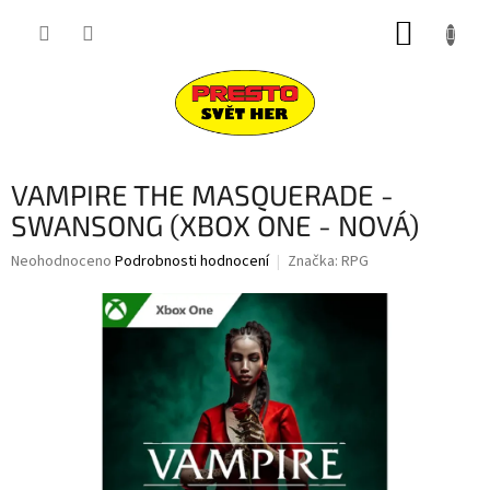
Přejít
NÁKUP
na
obsah
KOŠÍK
VAMPIRE THE MASQUERADE -
SWANSONG (XBOX ONE - NOVÁ)
Průměrné
Neohodnoceno
Podrobnosti hodnocení
Značka:
RPG
hodnocení
produktu
je
0,0
z
5
hvězdiček.