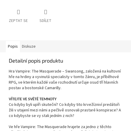
ZEPTAT SE
SDÍLET
Popis
Diskuze
Detailní popis produktu
Hra Vampire: The Masquerade – Swansong, založená na kultovní
hře na hrdiny a vyvinutá specialisty v tomto žánru, je příběhové
RPG, ve kterém každé vaše rozhodnutí určuje osud tří hlavních
postav a bostonské Camarilly.
VÍTEJTE VE SVĚTĚ TEMNOTY
Co kdyby byli upíři skuteční? Co kdyby tito krvežízniví predátoři
žili v utajení mezi námi a pečlivě osnovali prastaré konspirace? A
co kdybyste se vy stali jedním z nich?
Ve hře Vampire: The Masquerade hrajete za jedno z těchto