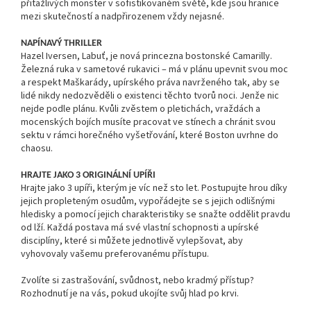
přitažlivých monster v sofistikovaném světě, kde jsou hranice
mezi skutečností a nadpřirozenem vždy nejasné.
NAPÍNAVÝ THRILLER
Hazel Iversen, Labuť, je nová princezna bostonské Camarilly.
Železná ruka v sametové rukavici – má v plánu upevnit svou moc
a respekt Maškarády, upírského práva navrženého tak, aby se
lidé nikdy nedozvěděli o existenci těchto tvorů noci. Jenže nic
nejde podle plánu. Kvůli zvěstem o pletichách, vraždách a
mocenských bojích musíte pracovat ve stínech a chránit svou
sektu v rámci horečného vyšetřování, které Boston uvrhne do
chaosu.
HRAJTE JAKO 3 ORIGINÁLNÍ UPÍŘI
Hrajte jako 3 upíři, kterým je víc než sto let. Postupujte hrou díky
jejich propleteným osudům, vypořádejte se s jejich odlišnými
hledisky a pomocí jejich charakteristiky se snažte oddělit pravdu
od lží. Každá postava má své vlastní schopnosti a upírské
disciplíny, které si můžete jednotlivě vylepšovat, aby
vyhovovaly vašemu preferovanému přístupu.
Zvolíte si zastrašování, svůdnost, nebo kradmý přístup?
Rozhodnutí je na vás, pokud ukojíte svůj hlad po krvi.