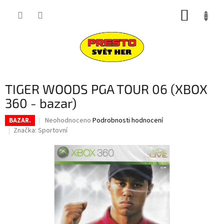
Přejít
NÁKUP
na
obsah
KOŠÍK
TIGER WOODS PGA TOUR 06 (XBOX
360 - bazar)
Průměrné
Neohodnoceno
Podrobnosti hodnocení
BAZAR.
hodnocení
Značka:
Sportovní
produktu
je
0,0
z
5
hvězdiček.