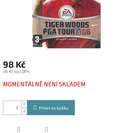
98 Kč
98 Kč bez DPH
Měrná
MOMENTÁLNĚ NENÍ SKLADEM
cena:
Přidat do košíku