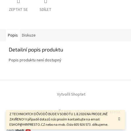
ZEPTAT SE
SDÍLET
Popis
Diskuze
Detailní popis produktu
Popis produktu není dostupný
Z
á
Vytvořil Shoptet
p
a
t
Copyright 2026
PRESTO SVĚT HER -
. Všechna práva vyhrazena.
í
Z TECHNICKÝCH DŮVODŮ BUDE V SOBOTU 1.8.2026 NA PRODEJNĚ
ZAVŘENO! V případě dotazů nás prosím kontaktujte na email:
ESHOP@HRYPRESTO.CZ nebo na mob. číslo 605 926 573. děkujeme.