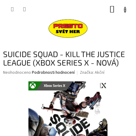
Přejít
NÁKUP
na
obsah
KOŠÍK
SUICIDE SQUAD - KILL THE JUSTICE
LEAGUE (XBOX SERIES X - NOVÁ)
Průměrné
Neohodnoceno
Podrobnosti hodnocení
Značka:
Akční
hodnocení
produktu
je
0,0
z
5
hvězdiček.