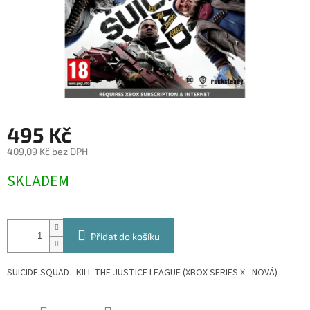
495 Kč
409,09 Kč bez DPH
Měrná
SKLADEM
cena:
Přidat do košíku
SUICIDE SQUAD - KILL THE JUSTICE LEAGUE (XBOX SERIES X - NOVÁ)