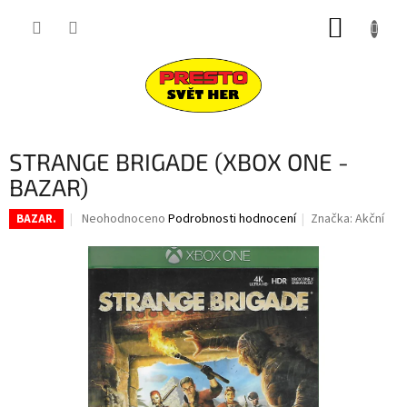
Přejít
NÁKUP
na
obsah
KOŠÍK
STRANGE BRIGADE (XBOX ONE -
BAZAR)
Průměrné
Neohodnoceno
Podrobnosti hodnocení
Značka:
Akční
BAZAR.
hodnocení
produktu
je
0,0
z
5
hvězdiček.