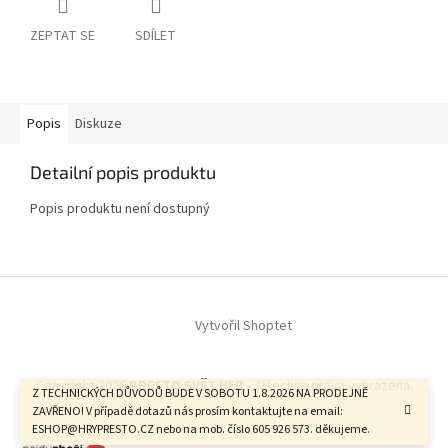
ZEPTAT SE
SDÍLET
Popis
Diskuze
Detailní popis produktu
Popis produktu není dostupný
Z
á
Vytvořil Shoptet
p
a
t
Copyright 2026
PRESTO SVĚT HER -
. Všechna práva vyhrazena.
í
Z TECHNICKÝCH DŮVODŮ BUDE V SOBOTU 1.8.2026 NA PRODEJNĚ
ZAVŘENO! V případě dotazů nás prosím kontaktujte na email:
ESHOP@HRYPRESTO.CZ nebo na mob. číslo 605 926 573. děkujeme.