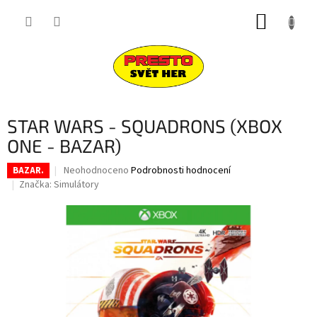
Přejít
NÁKUP
na
obsah
KOŠÍK
STAR WARS - SQUADRONS (XBOX
ONE - BAZAR)
Průměrné
Neohodnoceno
Podrobnosti hodnocení
BAZAR.
hodnocení
Značka:
Simulátory
produktu
je
0,0
z
5
hvězdiček.