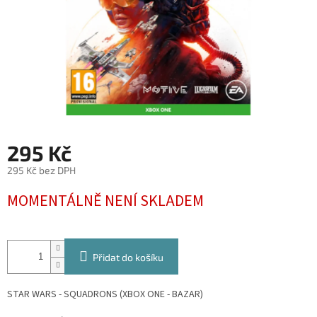
295 Kč
295 Kč bez DPH
Měrná
MOMENTÁLNĚ NENÍ SKLADEM
cena:
Přidat do košíku
STAR WARS - SQUADRONS (XBOX ONE - BAZAR)