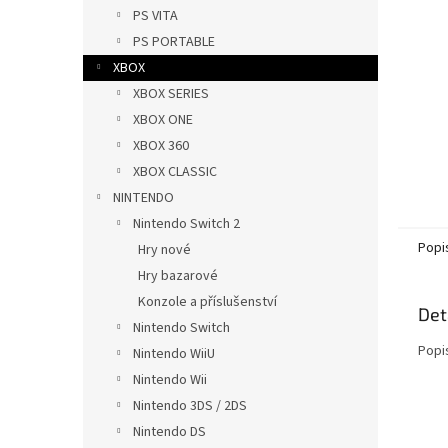
n
PS VITA
e
PS PORTABLE
l
XBOX
XBOX SERIES
XBOX ONE
XBOX 360
XBOX CLASSIC
NINTENDO
Nintendo Switch 2
Popi
Hry nové
Hry bazarové
Konzole a příslušenství
Det
Nintendo Switch
Popi
Nintendo WiiU
Nintendo Wii
Nintendo 3DS / 2DS
Nintendo DS