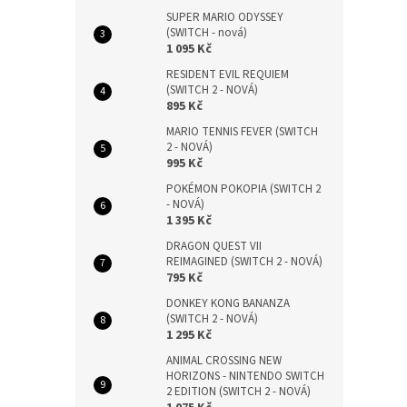
SUPER MARIO ODYSSEY
(SWITCH - nová)
1 095 Kč
RESIDENT EVIL REQUIEM
(SWITCH 2 - NOVÁ)
895 Kč
MARIO TENNIS FEVER (SWITCH
2 - NOVÁ)
995 Kč
POKÉMON POKOPIA (SWITCH 2
- NOVÁ)
1 395 Kč
DRAGON QUEST VII
REIMAGINED (SWITCH 2 - NOVÁ)
795 Kč
DONKEY KONG BANANZA
(SWITCH 2 - NOVÁ)
1 295 Kč
ANIMAL CROSSING NEW
HORIZONS - NINTENDO SWITCH
2 EDITION (SWITCH 2 - NOVÁ)