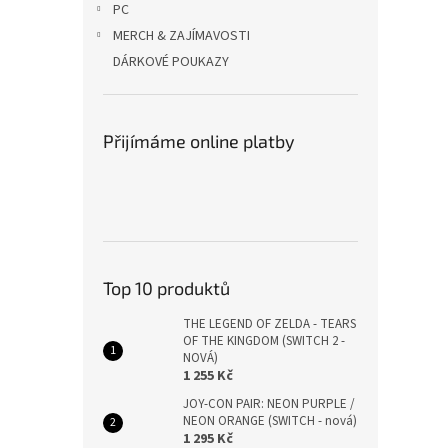
PC
MERCH & ZAJÍMAVOSTI
DÁRKOVÉ POUKAZY
Přijímáme online platby
Top 10 produktů
THE LEGEND OF ZELDA - TEARS
OF THE KINGDOM (SWITCH 2 -
NOVÁ)
1 255 Kč
JOY-CON PAIR: NEON PURPLE /
NEON ORANGE (SWITCH - nová)
1 295 Kč