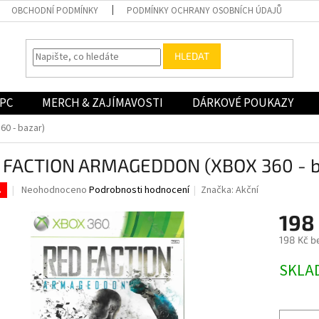
OBCHODNÍ PODMÍNKY
PODMÍNKY OCHRANY OSOBNÍCH ÚDAJŮ
HLEDAT
PC
MERCH & ZAJÍMAVOSTI
DÁRKOVÉ POUKAZY
0 - bazar)
 FACTION ARMAGEDDON (XBOX 360 - b
Průměrné
Neohodnoceno
Podrobnosti hodnocení
Značka:
Akční
.
hodnocení
produktu
198
je
198 Kč b
0,0
z
Měrná
SKLA
5
cena:
hvězdiček.