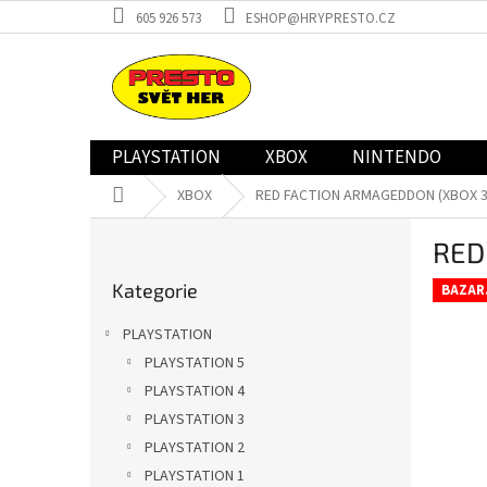
Přejít
605 926 573
ESHOP@HRYPRESTO.CZ
na
obsah
PLAYSTATION
XBOX
NINTENDO
Domů
XBOX
RED FACTION ARMAGEDDON (XBOX 36
P
RED
o
Přeskočit
s
Kategorie
kategorie
BAZAR
t
r
PLAYSTATION
a
PLAYSTATION 5
n
PLAYSTATION 4
n
í
PLAYSTATION 3
p
PLAYSTATION 2
a
PLAYSTATION 1