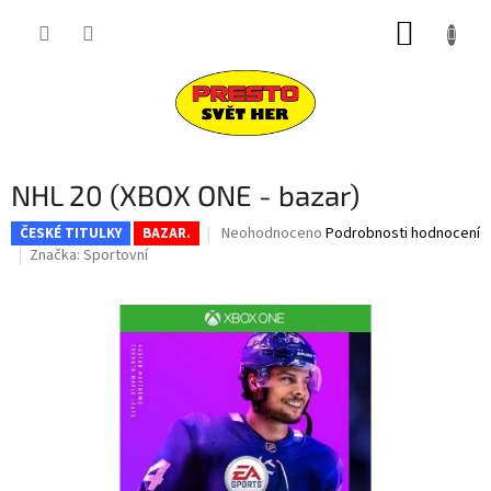
Přejít
NÁKUP
na
obsah
KOŠÍK
NHL 20 (XBOX ONE - bazar)
Průměrné
Neohodnoceno
Podrobnosti hodnocení
ČESKÉ TITULKY
BAZAR.
hodnocení
Značka:
Sportovní
produktu
je
0,0
z
5
hvězdiček.