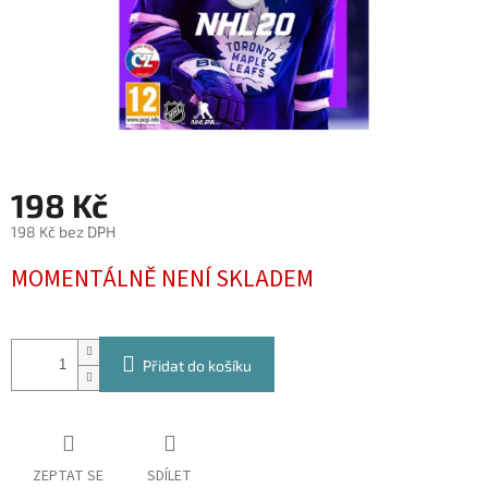
198 Kč
198 Kč bez DPH
Měrná
MOMENTÁLNĚ NENÍ SKLADEM
cena:
Přidat do košíku
ZEPTAT SE
SDÍLET