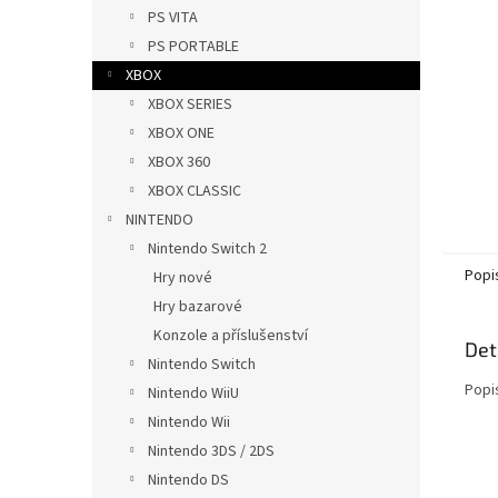
n
PS VITA
e
PS PORTABLE
l
XBOX
XBOX SERIES
XBOX ONE
XBOX 360
XBOX CLASSIC
NINTENDO
Nintendo Switch 2
Popi
Hry nové
Hry bazarové
Konzole a příslušenství
Det
Nintendo Switch
Popi
Nintendo WiiU
Nintendo Wii
Nintendo 3DS / 2DS
Nintendo DS