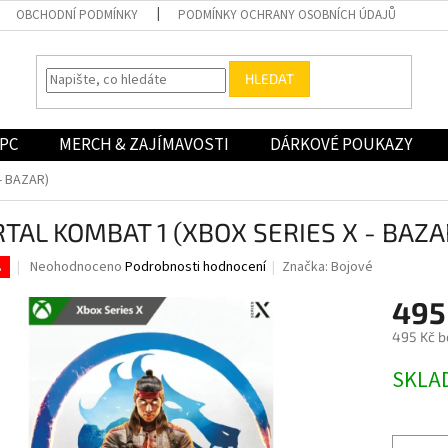
OBCHODNÍ PODMÍNKY
PODMÍNKY OCHRANY OSOBNÍCH ÚDAJŮ
HLEDAT
PC
MERCH & ZAJÍMAVOSTI
DÁRKOVÉ POUKAZY
- BAZAR)
TAL KOMBAT 1 (XBOX SERIES X - BAZA
Průměrné
Neohodnoceno
Podrobnosti hodnocení
Značka:
Bojové
.
hodnocení
produktu
495
je
495 Kč b
0,0
z
Měrná
SKLA
5
cena:
hvězdiček.