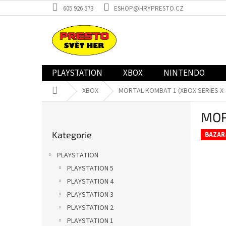
Přejít
605 926 573
ESHOP@HRYPRESTO.CZ
na
obsah
PLAYSTATION
XBOX
NINTENDO
Domů
XBOX
MORTAL KOMBAT 1 (XBOX SERIES X 
P
MOR
o
Přeskočit
s
Kategorie
kategorie
BAZAR
t
r
PLAYSTATION
a
PLAYSTATION 5
n
PLAYSTATION 4
n
í
PLAYSTATION 3
p
PLAYSTATION 2
a
PLAYSTATION 1