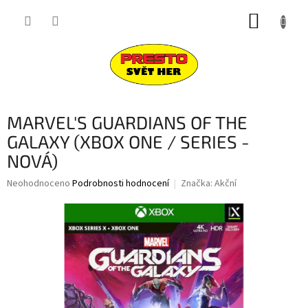
Přejít
NÁKUP
na
obsah
KOŠÍK
MARVEL'S GUARDIANS OF THE
GALAXY (XBOX ONE / SERIES -
NOVÁ)
Průměrné
Neohodnoceno
Podrobnosti hodnocení
Značka:
Akční
hodnocení
produktu
je
0,0
z
5
hvězdiček.