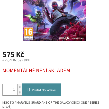
575 Kč
475,21 Kč bez DPH
Měrná
MOMENTÁLNĚ NENÍ SKLADEM
cena:
Přidat do košíku
MGOTG / MARVEL'S GUARDIANS OF THE GALAXY (XBOX ONE
/ SERIES -
NOVÁ)