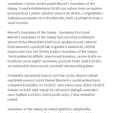
vesmírem v tomto novém pojetí Marvel's Guardians of the
Galaxy. S nepředvídatelnými Strážci po vašem boku se budete
probojovávat z jedné výbušné situace do druhé, s originálními i
známými postavami ze světa Marvelu, kteří se přidají do boje o
osud vesmíru.
Marvel's Guardians of the Galaxy - Gameplay First Look
Marvel's Guardians of the Galaxy byli vytvoření ostříleným
týmem Eidos-Montréalm kteří úzce spolupracovali s Marvel
Entertainment a poskytli tak originální a autentický zážitek
inspirovaný více než 50 lety tradice Guardians of the Galaxy.
Tento jedinečný příběh, inspirovaný komiksy, vezme hráče na
bouřlivou cestu napříč vesmírem, protože Peter Quill a Strážci
se neúmyslně stanou první i poslední obranou linií galaxie.
Ovládněte dynamický bojový styl Star Lorda, abyste vyhnali
nepřátelé pomocí svých Elemnt Blasterů a využili jedinečných
schopností každého ze Strážců. Jako samozvaný vůdce Strážců
Galaxie se hráči také zapojí do vybraných dialogů a interakcí
mezi Quillem a Strážci, které posílí vazby v této nefunkční
rodině.
Guardians of the Galaxy by nebyli úplní bez zabijáckého