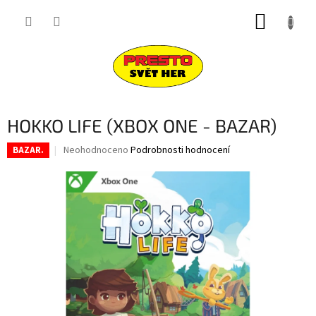
Přejít
NÁKUP
na
obsah
KOŠÍK
HOKKO LIFE (XBOX ONE - BAZAR)
Průměrné
Neohodnoceno
Podrobnosti hodnocení
BAZAR.
hodnocení
produktu
je
0,0
z
5
hvězdiček.