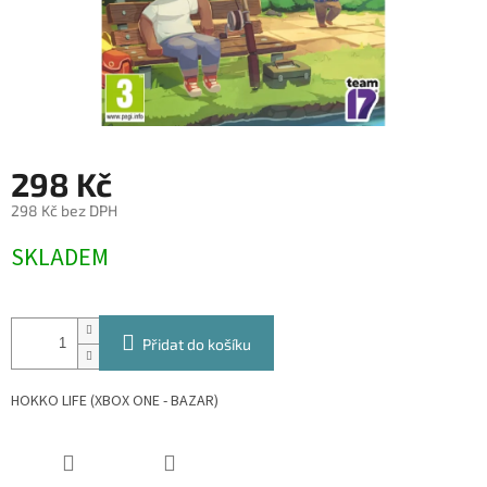
298 Kč
298 Kč bez DPH
Měrná
SKLADEM
cena:
Přidat do košíku
HOKKO LIFE (XBOX ONE - BAZAR)