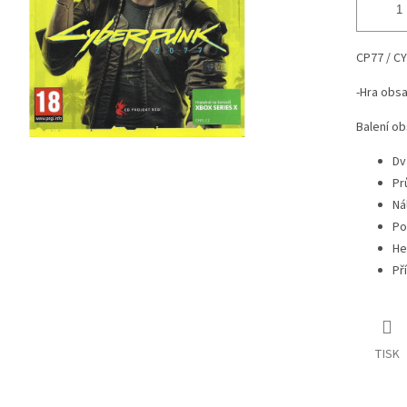
CP77 / C
-Hra obsa
Balení ob
Dv
Pr
Ná
Po
He
Př
TISK