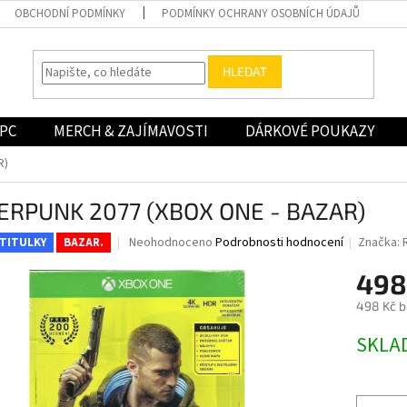
OBCHODNÍ PODMÍNKY
PODMÍNKY OCHRANY OSOBNÍCH ÚDAJŮ
HLEDAT
PC
MERCH & ZAJÍMAVOSTI
DÁRKOVÉ POUKAZY
R)
ERPUNK 2077 (XBOX ONE - BAZAR)
Průměrné
Neohodnoceno
Podrobnosti hodnocení
Značka:
 TITULKY
BAZAR.
hodnocení
produktu
498
je
498 Kč 
0,0
z
Měrná
SKLA
5
cena:
hvězdiček.