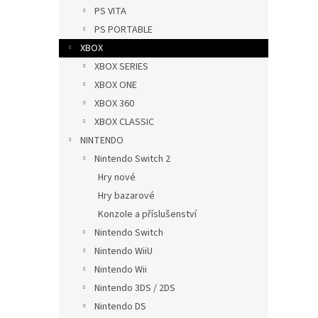
n
PS VITA
e
PS PORTABLE
l
XBOX
XBOX SERIES
XBOX ONE
XBOX 360
XBOX CLASSIC
NINTENDO
Nintendo Switch 2
Hry nové
Hry bazarové
Konzole a příslušenství
Nintendo Switch
Nintendo WiiU
Nintendo Wii
Nintendo 3DS / 2DS
Nintendo DS