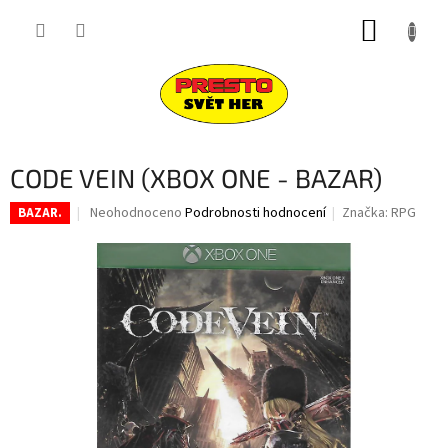
Přejít
NÁKUP
na
obsah
KOŠÍK
CODE VEIN (XBOX ONE - BAZAR)
Průměrné
Neohodnoceno
Podrobnosti hodnocení
Značka:
RPG
BAZAR.
hodnocení
produktu
je
0,0
z
5
hvězdiček.