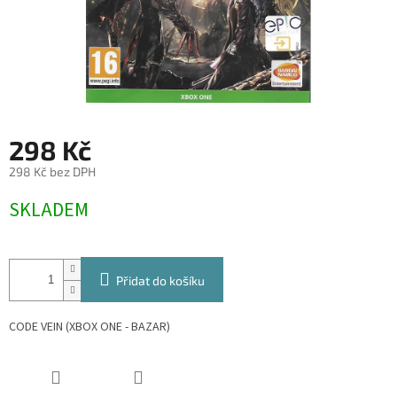
298 Kč
298 Kč bez DPH
Měrná
SKLADEM
cena:
Přidat do košíku
CODE VEIN (XBOX ONE - BAZAR)